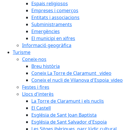
Espais religiosos
Empreses i comerços
Entitats i associacions
Subministraments
Emergències
El municipi en xifres
Informació geogràfica
Turisme
Coneix-nos
Breu història
Coneix La Torre de Claramunt _video
Coneix el nucli de Vilanova d'Espoia_video
Festes i fires
Llocs d'interès
La Torre de Claramunt i els nuclis
El Castell
Església de Sant Joan Baptista
Església de Sant Salvador d'Espoia
Les Sitges ibèriques, parc lúdic cultural