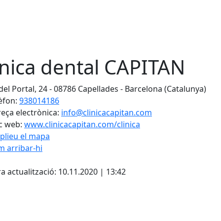
ínica dental CAPITAN
 del Portal, 24 - 08786 Capellades - Barcelona (Catalunya)
èfon:
938014186
eça electrònica:
info@clinicacapitan.com
c web:
www.clinicacapitan.com/clinica
plieu el mapa
 arribar-hi
Leaflet
| ©
OpenStreetMap
con
cebook
X
a actualització: 10.11.2020 | 13:42