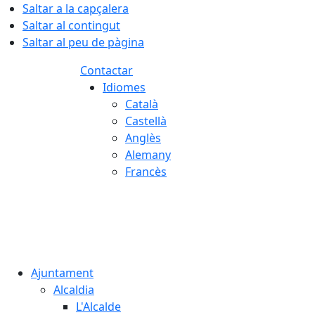
Saltar a la capçalera
Saltar al contingut
Saltar al peu de pàgina
Contactar
Idiomes
Català
Castellà
Anglès
Alemany
Francès
06.08.2026 | 07:46
Ajuntament
Alcaldia
L'Alcalde