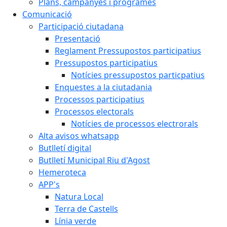
Plans, campanyes i programes
Comunicació
Participació ciutadana
Presentació
Reglament Pressupostos participatius
Pressupostos participatius
Notícies pressupostos particpatius
Enquestes a la ciutadania
Processos participatius
Processos electorals
Notícies de processos electrorals
Alta avisos whatsapp
Butlletí digital
Butlletí Municipal Riu d'Agost
Hemeroteca
APP's
Natura Local
Terra de Castells
Línia verde