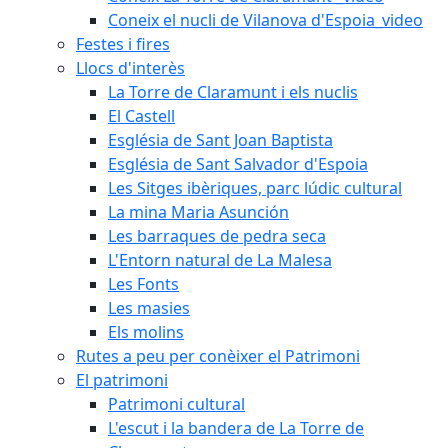
Coneix el nucli de Vilanova d'Espoia_video
Festes i fires
Llocs d'interès
La Torre de Claramunt i els nuclis
El Castell
Església de Sant Joan Baptista
Església de Sant Salvador d'Espoia
Les Sitges ibèriques, parc lúdic cultural
La mina Maria Asunción
Les barraques de pedra seca
L'Entorn natural de La Malesa
Les Fonts
Les masies
Els molins
Rutes a peu per conèixer el Patrimoni
El patrimoni
Patrimoni cultural
L'escut i la bandera de La Torre de