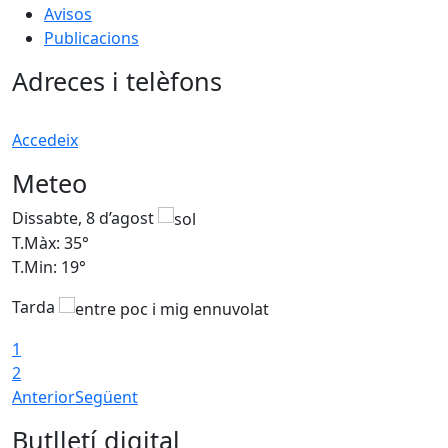
Avisos
Publicacions
Adreces i telèfons
Accedeix
Meteo
Dissabte, 8 d’agost
D
T.Màx: 35°
T
T.Min: 19°
T
Tarda
1
2
Anterior
Següent
Butlletí digital