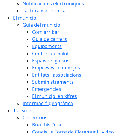
Notificacions electròniques
Factura electrònica
El municipi
Guia del municipi
Com arribar
Guia de carrers
Equipaments
Centres de Salut
Espais religiosos
Empreses i comerços
Entitats i associacions
Subministraments
Emergències
El municipi en xifres
Informació geogràfica
Turisme
Coneix-nos
Breu història
Coneix La Torre de Claramunt _video