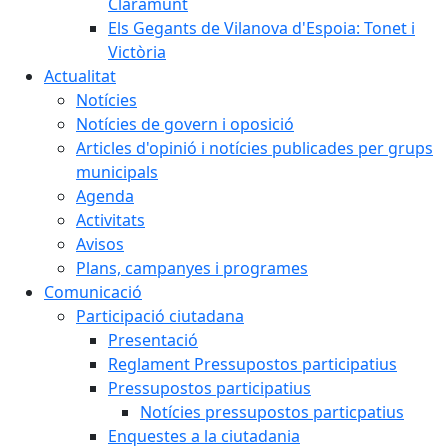
Claramunt
Els Gegants de Vilanova d'Espoia: Tonet i
Victòria
Actualitat
Notícies
Notícies de govern i oposició
Articles d'opinió i notícies publicades per grups
municipals
Agenda
Activitats
Avisos
Plans, campanyes i programes
Comunicació
Participació ciutadana
Presentació
Reglament Pressupostos participatius
Pressupostos participatius
Notícies pressupostos particpatius
Enquestes a la ciutadania