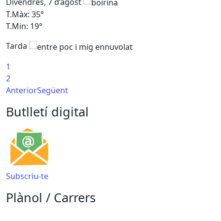
Divendres, 7 d’agost
D
T.Màx: 35°
T
T.Min: 19°
T
Tarda
T
1
2
Anterior
Següent
Butlletí digital
Subscriu-te
Plànol / Carrers