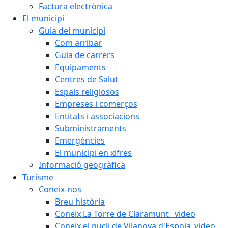
Factura electrònica
El municipi
Guia del municipi
Com arribar
Guia de carrers
Equipaments
Centres de Salut
Espais religiosos
Empreses i comerços
Entitats i associacions
Subministraments
Emergències
El municipi en xifres
Informació geogràfica
Turisme
Coneix-nos
Breu història
Coneix La Torre de Claramunt _video
Coneix el nucli de Vilanova d'Espoia_video