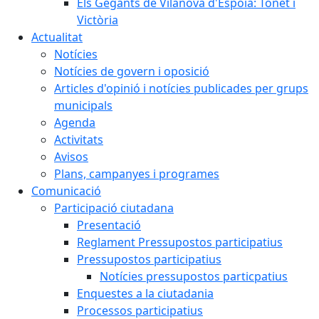
Els Gegants de Vilanova d'Espoia: Tonet i
Victòria
Actualitat
Notícies
Notícies de govern i oposició
Articles d'opinió i notícies publicades per grups
municipals
Agenda
Activitats
Avisos
Plans, campanyes i programes
Comunicació
Participació ciutadana
Presentació
Reglament Pressupostos participatius
Pressupostos participatius
Notícies pressupostos particpatius
Enquestes a la ciutadania
Processos participatius