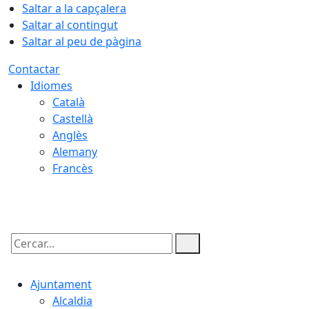
Saltar a la capçalera
Saltar al contingut
Saltar al peu de pàgina
Contactar
Idiomes
Català
Castellà
Anglès
Alemany
Francès
06.08.2026 | 01:19
Cercar:
Ajuntament
Alcaldia