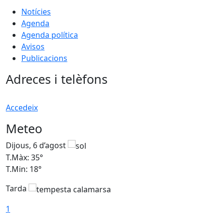
Notícies
Agenda
Agenda política
Avisos
Publicacions
Adreces i telèfons
Accedeix
Meteo
Dijous, 6 d’agost
D
T.Màx: 35°
T
T.Min: 18°
T
Tarda
T
1