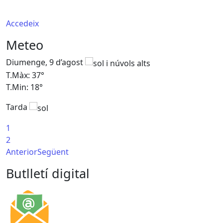
Accedeix
Meteo
Diumenge, 9 d’agost
D
T.Màx: 37°
T
T.Min: 18°
T
Tarda
T
1
2
Anterior
Següent
Butlletí digital