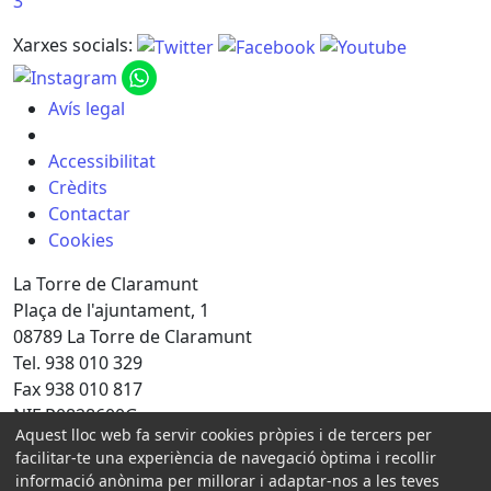
3
Xarxes socials:
Avís legal
Accessibilitat
Crèdits
Contactar
Cookies
La Torre de Claramunt
Plaça de l'ajuntament, 1
08789 La Torre de Claramunt
Tel. 938 010 329
Fax 938 010 817
NIF P0828600G
Aquest lloc web fa servir cookies pròpies i de tercers per
Amb la col·laboració de:
facilitar-te una experiència de navegació òptima i recollir
informació anònima per millorar i adaptar-nos a les teves