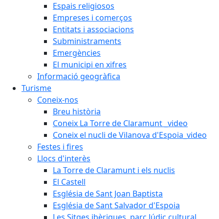
Espais religiosos
Empreses i comerços
Entitats i associacions
Subministraments
Emergències
El municipi en xifres
Informació geogràfica
Turisme
Coneix-nos
Breu història
Coneix La Torre de Claramunt _video
Coneix el nucli de Vilanova d'Espoia_video
Festes i fires
Llocs d'interès
La Torre de Claramunt i els nuclis
El Castell
Església de Sant Joan Baptista
Església de Sant Salvador d'Espoia
Les Sitges ibèriques, parc lúdic cultural