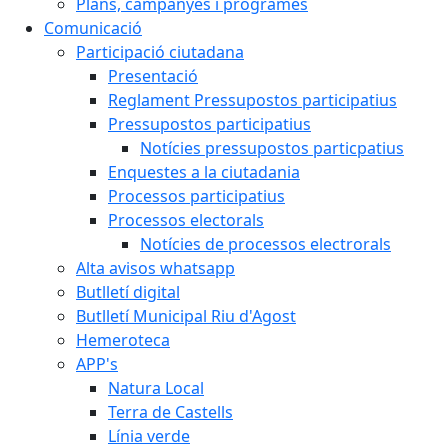
Plans, campanyes i programes
Comunicació
Participació ciutadana
Presentació
Reglament Pressupostos participatius
Pressupostos participatius
Notícies pressupostos particpatius
Enquestes a la ciutadania
Processos participatius
Processos electorals
Notícies de processos electrorals
Alta avisos whatsapp
Butlletí digital
Butlletí Municipal Riu d'Agost
Hemeroteca
APP's
Natura Local
Terra de Castells
Línia verde