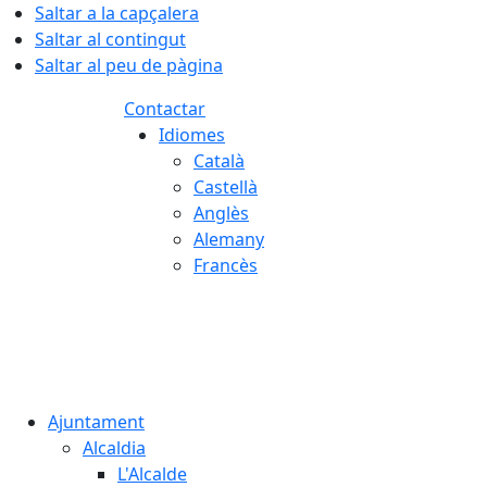
Saltar a la capçalera
Saltar al contingut
Saltar al peu de pàgina
Contactar
Idiomes
Català
Castellà
Anglès
Alemany
Francès
08.08.2026 | 05:06
Ajuntament
Alcaldia
L'Alcalde