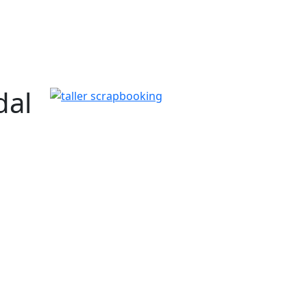
dal
taller scrapbooking