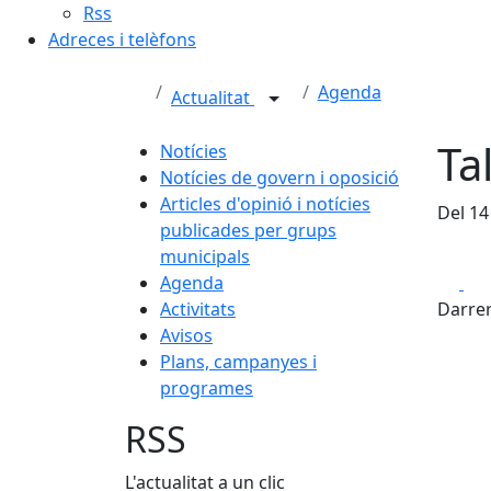
Rss
Adreces i telèfons
Agenda
Actualitat
Ta
Notícies
Notícies de govern i oposició
Articles d'opinió i notícies
Del 14
publicades per grups
municipals
Fa
Agenda
Activitats
Darrer
Avisos
Plans, campanyes i
programes
RSS
L'actualitat a un clic