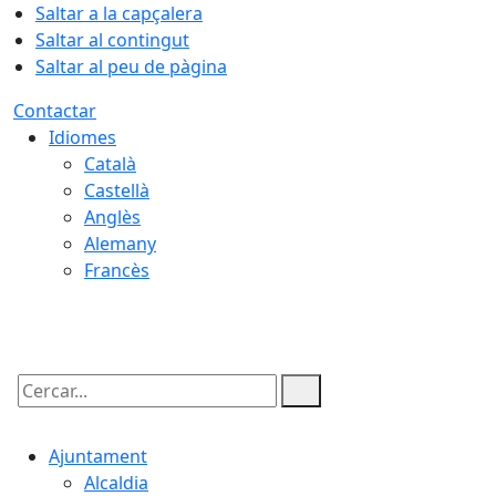
Saltar a la capçalera
Saltar al contingut
Saltar al peu de pàgina
Contactar
Idiomes
Català
Castellà
Anglès
Alemany
Francès
07.08.2026 | 12:07
Cercar:
Ajuntament
Alcaldia