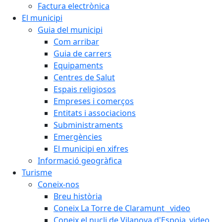
Factura electrònica
El municipi
Guia del municipi
Com arribar
Guia de carrers
Equipaments
Centres de Salut
Espais religiosos
Empreses i comerços
Entitats i associacions
Subministraments
Emergències
El municipi en xifres
Informació geogràfica
Turisme
Coneix-nos
Breu història
Coneix La Torre de Claramunt _video
Coneix el nucli de Vilanova d'Espoia_video