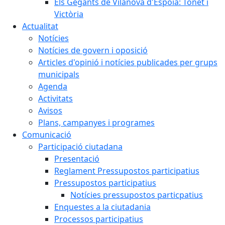
Els Gegants de Vilanova d'Espoia: Tonet i
Victòria
Actualitat
Notícies
Notícies de govern i oposició
Articles d'opinió i notícies publicades per grups
municipals
Agenda
Activitats
Avisos
Plans, campanyes i programes
Comunicació
Participació ciutadana
Presentació
Reglament Pressupostos participatius
Pressupostos participatius
Notícies pressupostos particpatius
Enquestes a la ciutadania
Processos participatius