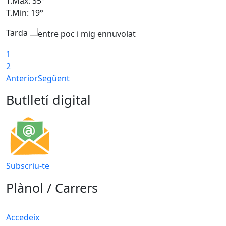
T.Màx: 35°
T
T.Min: 19°
T
Tarda
T
1
2
Anterior
Següent
Butlletí digital
Subscriu-te
Plànol / Carrers
Accedeix