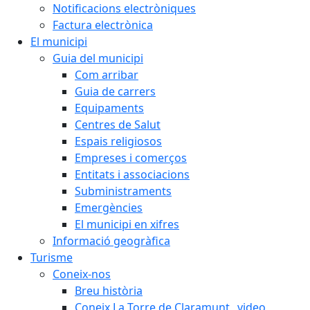
Notificacions electròniques
Factura electrònica
El municipi
Guia del municipi
Com arribar
Guia de carrers
Equipaments
Centres de Salut
Espais religiosos
Empreses i comerços
Entitats i associacions
Subministraments
Emergències
El municipi en xifres
Informació geogràfica
Turisme
Coneix-nos
Breu història
Coneix La Torre de Claramunt _video