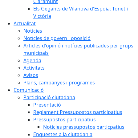
Claramunt
Els Gegants de Vilanova d'Espoia: Tonet i
Victòria
Actualitat
Notícies
Notícies de govern i oposició
Articles d'opinió i notícies publicades per grups
municipals
Agenda
Activitats
Avisos
Plans, campanyes i programes
Comunicació
Participació ciutadana
Presentació
Reglament Pressupostos participatius
Pressupostos participatius
Notícies pressupostos particpatius
Enquestes a la ciutadania