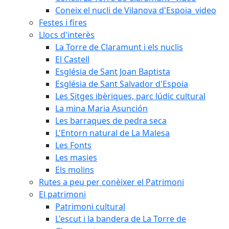
Coneix el nucli de Vilanova d'Espoia_video
Festes i fires
Llocs d'interès
La Torre de Claramunt i els nuclis
El Castell
Església de Sant Joan Baptista
Església de Sant Salvador d'Espoia
Les Sitges ibèriques, parc lúdic cultural
La mina Maria Asunción
Les barraques de pedra seca
L'Entorn natural de La Malesa
Les Fonts
Les masies
Els molins
Rutes a peu per conèixer el Patrimoni
El patrimoni
Patrimoni cultural
L'escut i la bandera de La Torre de