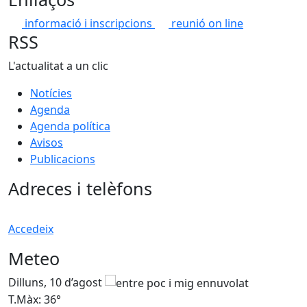
informació i inscripcions
reunió on line
RSS
L'actualitat a un clic
Notícies
Agenda
Agenda política
Avisos
Publicacions
Adreces i telèfons
Accedeix
Meteo
Dilluns, 10 d’agost
D
T.Màx: 36°
T