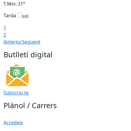
T.Min: 21°
T
Tarda
T
1
2
Anterior
Següent
Butlletí digital
Subscriu-te
Plànol / Carrers
Accedeix