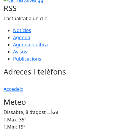
RSS
L'actualitat a un clic
Notícies
Agenda
Agenda política
Avisos
Publicacions
Adreces i telèfons
Accedeix
Meteo
Dissabte, 8 d’agost
D
T.Màx: 35°
T
T.Min: 19°
T