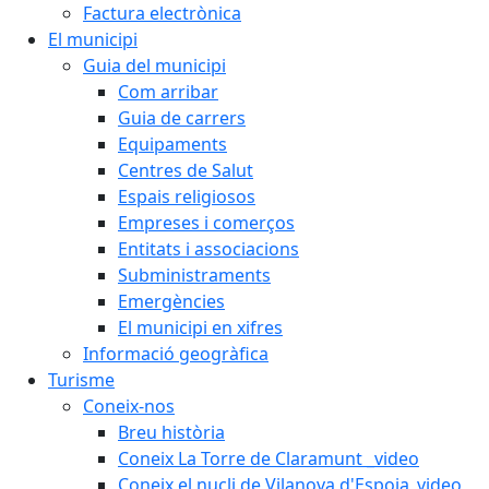
Factura electrònica
El municipi
Guia del municipi
Com arribar
Guia de carrers
Equipaments
Centres de Salut
Espais religiosos
Empreses i comerços
Entitats i associacions
Subministraments
Emergències
El municipi en xifres
Informació geogràfica
Turisme
Coneix-nos
Breu història
Coneix La Torre de Claramunt _video
Coneix el nucli de Vilanova d'Espoia_video