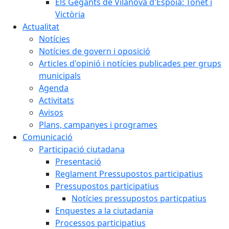
Els Gegants de Vilanova d'Espoia: Tonet i
Victòria
Actualitat
Notícies
Notícies de govern i oposició
Articles d'opinió i notícies publicades per grups
municipals
Agenda
Activitats
Avisos
Plans, campanyes i programes
Comunicació
Participació ciutadana
Presentació
Reglament Pressupostos participatius
Pressupostos participatius
Notícies pressupostos particpatius
Enquestes a la ciutadania
Processos participatius