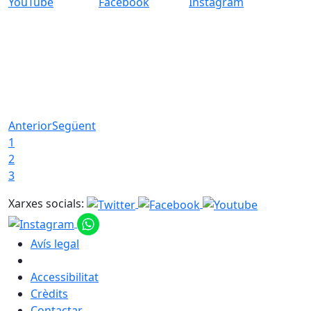
YouTube
Facebook
Instagram
Anterior
Següent
1
2
3
Xarxes socials:
Avís legal
Accessibilitat
Crèdits
Contactar