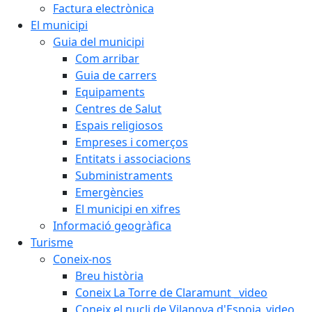
Factura electrònica
El municipi
Guia del municipi
Com arribar
Guia de carrers
Equipaments
Centres de Salut
Espais religiosos
Empreses i comerços
Entitats i associacions
Subministraments
Emergències
El municipi en xifres
Informació geogràfica
Turisme
Coneix-nos
Breu història
Coneix La Torre de Claramunt _video
Coneix el nucli de Vilanova d'Espoia_video