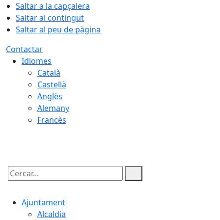
Saltar a la capçalera
Saltar al contingut
Saltar al peu de pàgina
Contactar
Idiomes
Català
Castellà
Anglès
Alemany
Francès
07.08.2026 | 19:49
Cercar:
Ajuntament
Alcaldia