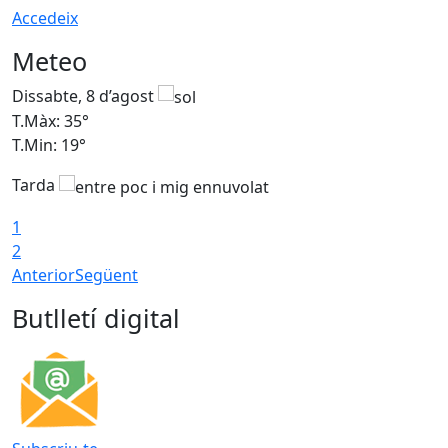
Accedeix
Meteo
Dissabte, 8 d’agost
D
T.Màx: 35°
T
T.Min: 19°
T
Tarda
1
2
Anterior
Següent
Butlletí digital