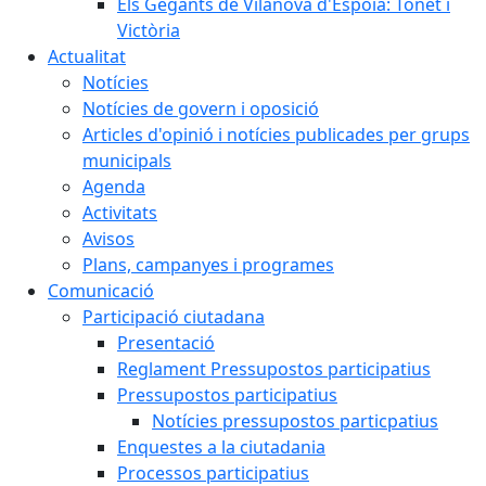
Els Gegants de Vilanova d'Espoia: Tonet i
Victòria
Actualitat
Notícies
Notícies de govern i oposició
Articles d'opinió i notícies publicades per grups
municipals
Agenda
Activitats
Avisos
Plans, campanyes i programes
Comunicació
Participació ciutadana
Presentació
Reglament Pressupostos participatius
Pressupostos participatius
Notícies pressupostos particpatius
Enquestes a la ciutadania
Processos participatius