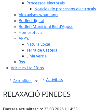
Processos electorals
Notícies de processos electrorals
Alta avisos whatsapp
Butlletí digital
Butlletí Municipal Riu d'Agost
Hemeroteca
APP's
Natura Local
Terra de Castells
Línia verde
Rss
Adreces i telèfons
Activitats
Actualitat
RELAXACIÓ PINEDES
Facebook
X
Darrera actualització: 23.03.2026 | 14:33