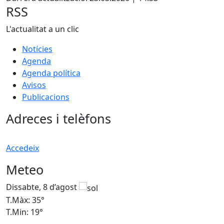
RSS
L'actualitat a un clic
Notícies
Agenda
Agenda política
Avisos
Publicacions
Adreces i telèfons
Accedeix
Meteo
Dissabte, 8 d’agost
D
T.Màx: 35°
T
T.Min: 19°
T