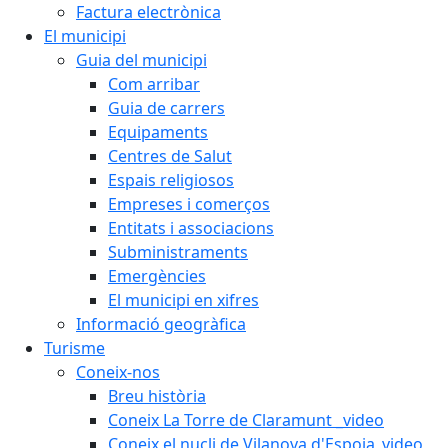
Factura electrònica
El municipi
Guia del municipi
Com arribar
Guia de carrers
Equipaments
Centres de Salut
Espais religiosos
Empreses i comerços
Entitats i associacions
Subministraments
Emergències
El municipi en xifres
Informació geogràfica
Turisme
Coneix-nos
Breu història
Coneix La Torre de Claramunt _video
Coneix el nucli de Vilanova d'Espoia_video