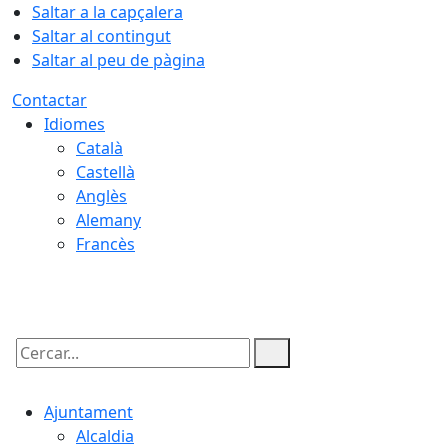
Saltar a la capçalera
Saltar al contingut
Saltar al peu de pàgina
Contactar
Idiomes
Català
Castellà
Anglès
Alemany
Francès
07.08.2026 | 18:20
Cercar:
Ajuntament
Alcaldia