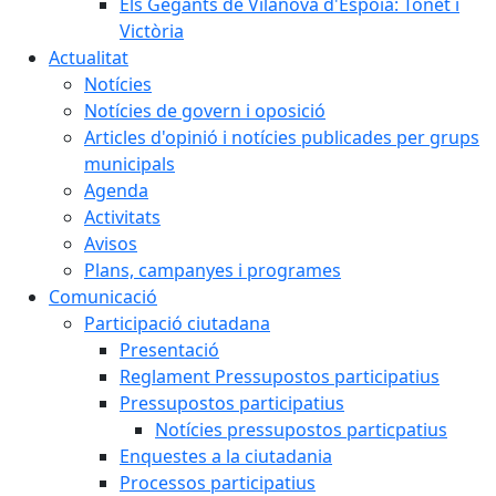
Els Gegants de Vilanova d'Espoia: Tonet i
Victòria
Actualitat
Notícies
Notícies de govern i oposició
Articles d'opinió i notícies publicades per grups
municipals
Agenda
Activitats
Avisos
Plans, campanyes i programes
Comunicació
Participació ciutadana
Presentació
Reglament Pressupostos participatius
Pressupostos participatius
Notícies pressupostos particpatius
Enquestes a la ciutadania
Processos participatius