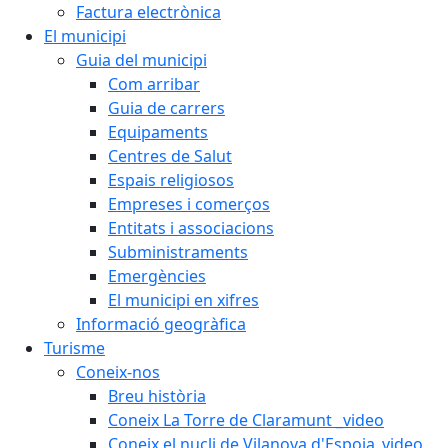
Factura electrònica
El municipi
Guia del municipi
Com arribar
Guia de carrers
Equipaments
Centres de Salut
Espais religiosos
Empreses i comerços
Entitats i associacions
Subministraments
Emergències
El municipi en xifres
Informació geogràfica
Turisme
Coneix-nos
Breu història
Coneix La Torre de Claramunt _video
Coneix el nucli de Vilanova d'Espoia_video