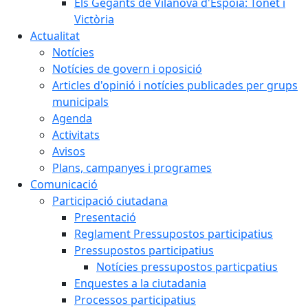
Els Gegants de Vilanova d'Espoia: Tonet i
Victòria
Actualitat
Notícies
Notícies de govern i oposició
Articles d'opinió i notícies publicades per grups
municipals
Agenda
Activitats
Avisos
Plans, campanyes i programes
Comunicació
Participació ciutadana
Presentació
Reglament Pressupostos participatius
Pressupostos participatius
Notícies pressupostos particpatius
Enquestes a la ciutadania
Processos participatius