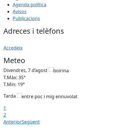
Agenda política
Avisos
Publicacions
Adreces i telèfons
Accedeix
Meteo
Divendres, 7 d’agost
D
T.Màx: 35°
T
T.Min: 19°
T
Tarda
T
1
2
Anterior
Següent