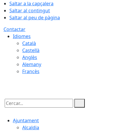
Saltar a la capçalera
Saltar al contingut
Saltar al peu de pàgina
Contactar
Idiomes
Català
Castellà
Anglès
Alemany
Francès
07.08.2026 | 06:46
Cercar:
Ajuntament
Alcaldia